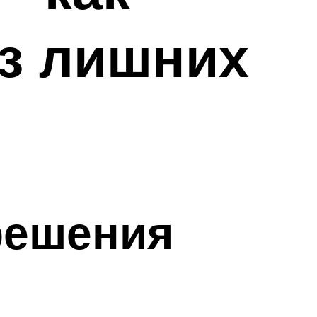
ез лишних
решения