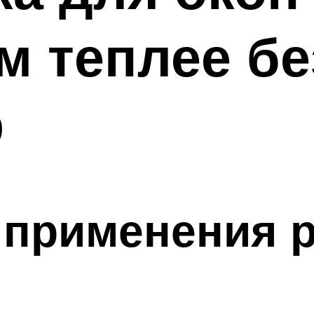
м теплее б
р
 применения 