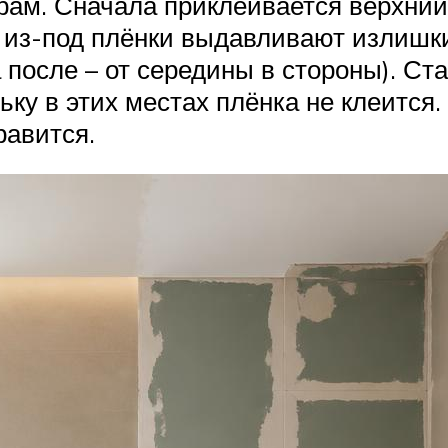
м. Сначала приклеивается верхний 
 из-под плёнки выдавливают излишки
а после – от середины в стороны). Ст
ьку в этих местах плёнка не клеитс
равится.