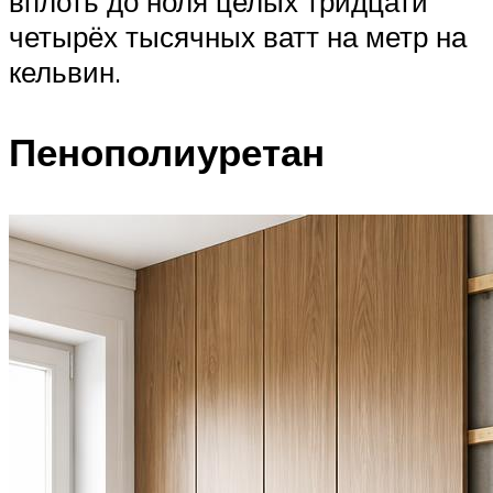
вплоть до ноля целых тридцати
четырёх тысячных ватт на метр на
кельвин.
Пенополиуретан