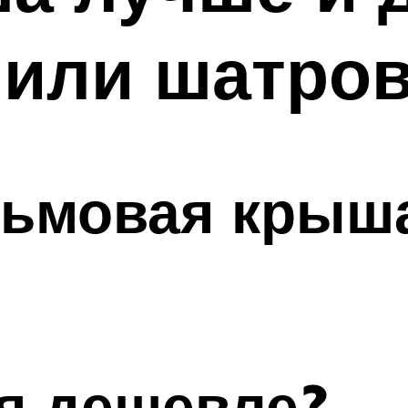
 или шатров
льмовая крыша
я дешевле?