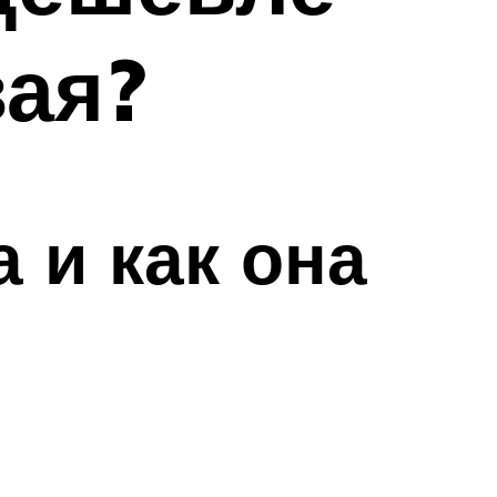
ая?
 и как она