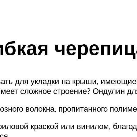
ибкая черепиц
вать для укладки на крыши, имеющи
 имеет сложное строение? Ондулин дл
озного волокна, пропитанного поли
риловой краской или винилом, благод
ся.