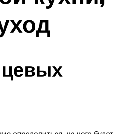
уход
нцевых
мо определиться, из чего будет