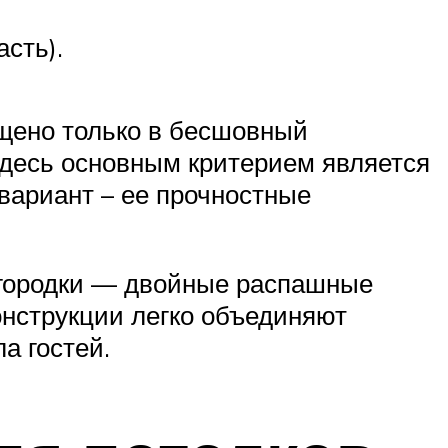
сть).
ащено только в бесшовный
здесь основным критерием является
вариант – ее прочностные
городки — двойные распашные
онструкции легко объединяют
а гостей.