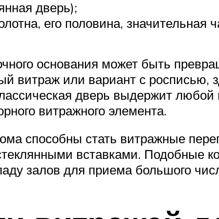
нная дверь);
лотна, его половина, значительная ча
очного основания может быть превр
ый витраж или вариант с росписью, 
классическая дверь выдержит любой 
орного витражного элемента.
ома способны стать витражные пере
стеклянными вставками. Подобные к
аду залов для приема большого числ