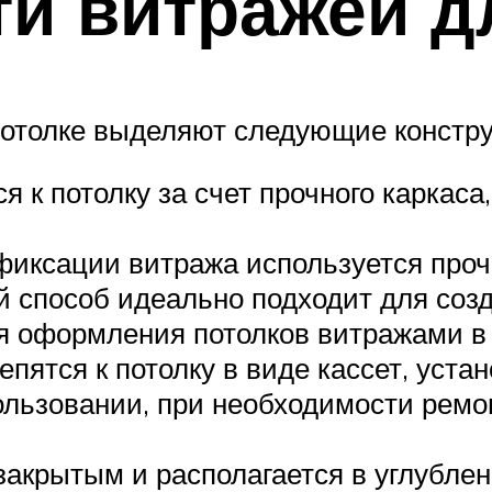
и витражей д
потолке выделяют следующие констру
 к потолку за счет прочного каркаса,
иксации витража используется прочн
ой способ идеально подходит для соз
ля оформления потолков витражами 
пятся к потолку в виде кассет, уста
ользовании, при необходимости ремо
закрытым и располагается в углубле