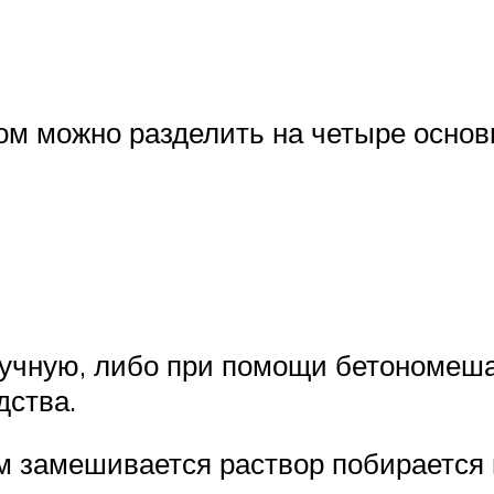
ом можно разделить на четыре основ
;
учную, либо при помощи бетономеша
дства.
ом замешивается раствор побирается