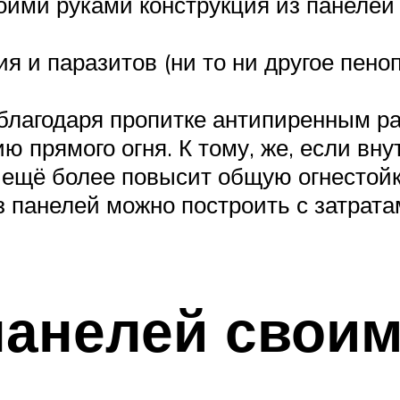
оими руками конструкция из панелей
ия и паразитов (ни то ни другое пено
 благодаря пропитке антипиренным ра
 прямого огня. К тому, же, если вну
о ещё более повысит общую огнестойк
з панелей можно построить с затрат
панелей своим