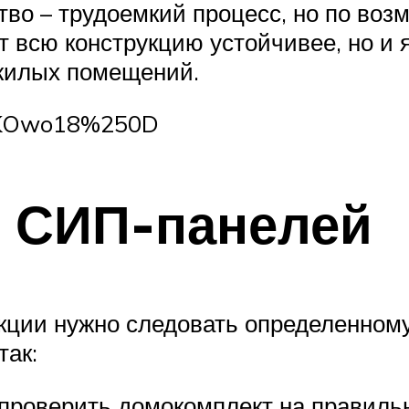
ство – трудоемкий процесс, но по во
ет всю конструкцию устойчивее, но и
 жилых помещений.
wjKOwo18%250D
з СИП-панелей
кции нужно следовать определенному
так:
проверить домокомплект на правиль