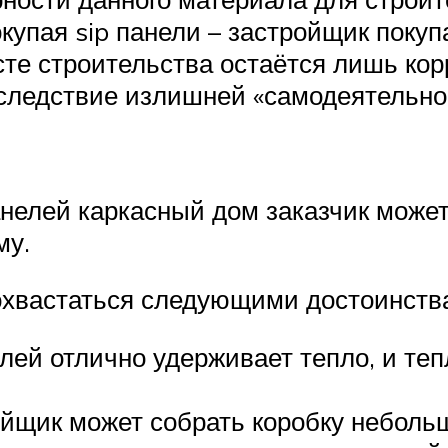
покупая sip панели – застройщик поку
те строительства остаётся лишь кор
вследствие излишней «самодеятельно
анелей каркасный дом заказчик може
му.
похвастаться следующими достоинств
лей отлично удерживает тепло, и теп
йщик может собрать коробку небольш