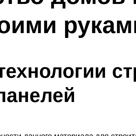
оими рукам
технологии с
 панелей
ности данного материала для строит