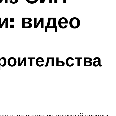
и: видео
троительства
ельства является должный уровень