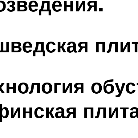
озведения.
шведская пли
хнология обус
финская плит