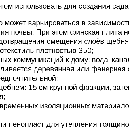
том использовать для создания сада
го может варьироваться в зависимост
ия почвы. При этом финская плита н
дотвращения смещения слоёв щебня, 
еотекстиль плотностью 350;
ых коммуникаций к дому: вода, канал
вливается деревянная или фанерная 
редпочтительной;
ебнем: 15 см крупной фракции, зат
я;
овременных изоляционных материалов
и пенопласт для утепления толщиной