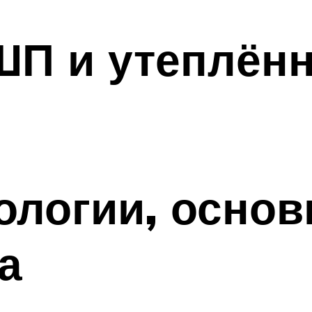
ШП и утеплённ
ологии, основ
а