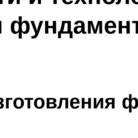
я фундамен
зготовления 