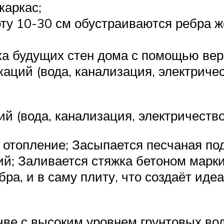
каркас;
ту 10-30 см обустраиваются ребра жё
а будущих стен дома с помощью вер
аций (вода, канализация, электричес
й (вода, канализация, электричество
отопление; Засыпается песчаная под
й; Заливается стяжка бетоном марки
ра, и в саму плиту, что создаёт иде
чве с высоким уровнем грунтовых во