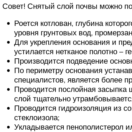
Совет! Снятый слой почвы можно по
Роется котлован, глубина которо
уровня грунтовых вод, промерзан
Для укрепления основания и пре
устилается нетканое полотно – г
Производится подведение основн
По периметру основания устана
специалистов, является более п
Проводится послойная засыпка щ
слой тщательно утрамбовываетс
Проводится гидроизоляция из с
стеклоизола;
Укладывается пенополистерол ил