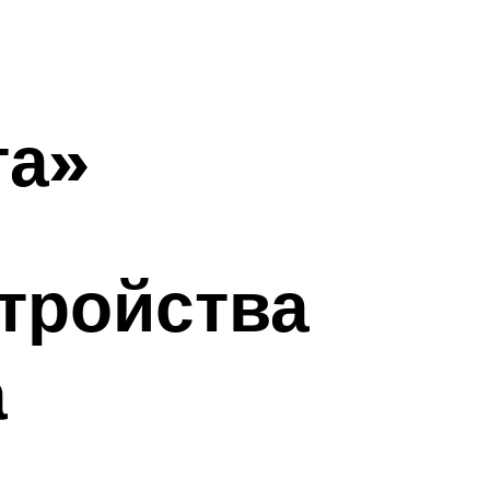
та»
тройства
а