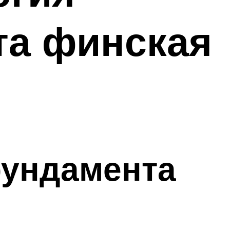
та финская
фундамента